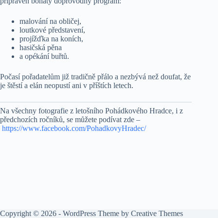
připraven bohatý doprovodný program:
malování na obličej,
loutkové představení,
projížďka na koních,
hasičská pěna
a opékání buřtů.
Počasí pořadatelům již tradičně přálo a nezbývá než doufat, že
je štěstí a elán neopustí ani v příštích letech.
Na všechny fotografie z letošního Pohádkového Hradce, i z
předchozích ročníků, se můžete podívat zde –
https://www.facebook.com/PohadkovyHradec/
Copyright © 2026 - WordPress Theme by
Creative Themes