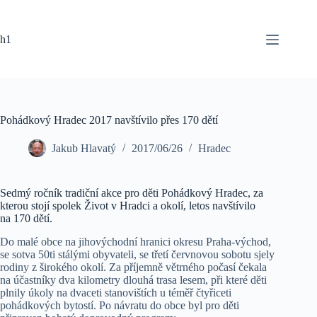
Skip
to
content
h1
Pohádkový Hradec 2017 navštívilo přes 170 dětí
Jakub Hlavatý
2017/06/26
Hradec
Sedmý ročník tradiční akce pro děti Pohádkový Hradec, za
kterou stojí spolek Život v Hradci a okolí, letos navštívilo
na 170 dětí.
Do malé obce na jihovýchodní hranici okresu Praha-východ,
se sotva 50ti stálými obyvateli, se třetí červnovou sobotu sjely
rodiny z širokého okolí. Za příjemně větrného počasí čekala
na účastníky dva kilometry dlouhá trasa lesem, při které děti
plnily úkoly na dvaceti stanovištích u téměř čtyřiceti
pohádkových bytostí. Po návratu do obce byl pro děti