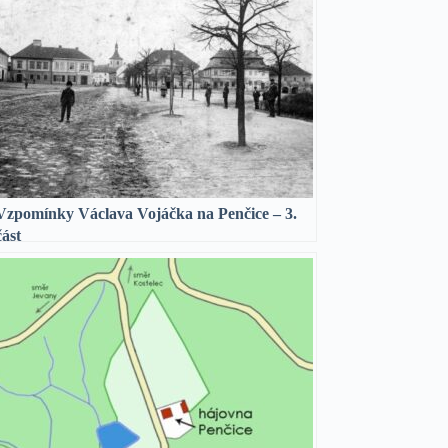
Vzpomínky Václava Vojáčka na Penčice – 3.
část