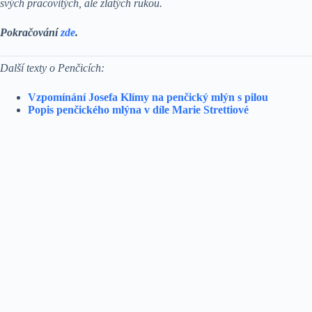
svých pracovitých, ale zlatých rukou.
Pokračování
zde
.
Další texty o Penčicích:
Vzpomínání Josefa Klímy na penčický mlýn s pilou
Popis penčického mlýna v díle Marie Strettiové