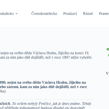
oskalicko
Černokostelecko
Posázaví
Různé
Prame
nejen na svého dědu Václava Hrabu, žijícího na konci 19.
 kam za ním jako dítě dojížděl, než v roce 1897 mlýn vyhořel.
V
90, nejen na svého dědu Václava Hrabu, žijícího na
 jeho zázemí, kam za ním jako dítě dojížděl, než v roce
ka).
čicích
. To ovšem nebyly Penčice, jak je dnes známe. Tehdy
už přiléhala jednopatrová budova dlouhá asi dvacetpět