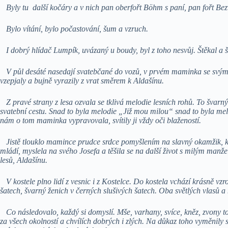
Byly tu další kočáry a v nich pan oberfořt Böhm s paní, pan fořt Bez
Bylo vítání, bylo počastování, šum a vzruch.
I dobrý hlídač Lumpík, uvázaný u boudy, byl z toho nesvůj. Štěkal a št
V půl desáté nasedají svatebčané do vozů, v prvém maminka se svým
vzepjaly a bujně vyrazily z vrat směrem k Aldašínu.
Z pravé strany z lesa ozvala se tklivá melodie lesních rohů. To švarn
svatební cestu. Snad to byla melodie „Již mou milou“ snad to byla me
nám o tom maminka vypravovala, svítily ji vždy oči blažeností.
Jistě tlouklo mamince prudce srdce pomyšlením na slavný okamžik, kter
mládí, myslela na svého Josefa a těšila se na další život s milým manž
lesů, Aldašínu.
V kostele plno lidí z vesnic i z Kostelce. Do kostela vchází krásně vzros
šatech, švarný ženich v černých slušivých šatech. Oba světlých vlasů a 
Co následovalo, každý si domyslí. Mše, varhany, svíce, kněz, zvony to 
za všech okolností a chvílích dobrých i zlých. Na důkaz toho vyměnily s