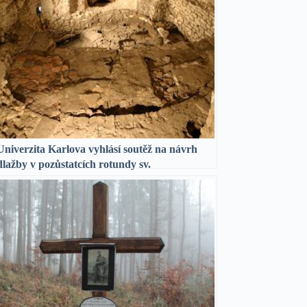
Univerzita Karlova vyhlásí soutěž na návrh
dlažby v pozůstatcích rotundy sv.
Václava| archiweb.cz