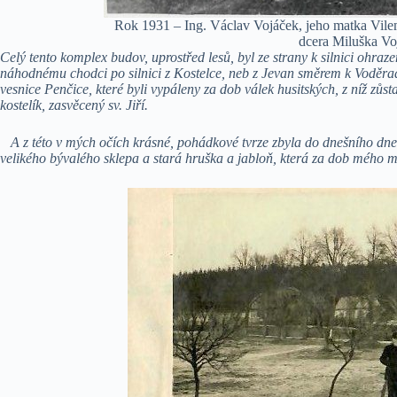
Rok 1931 – Ing. Václav Vojáček, jeho matka Vile
dcera Miluška V
Celý tento komplex budov, uprostřed lesů, byl ze strany k silnici ohraze
náhodnému chodci po silnici z Kostelce, neb z Jevan směrem k Voděrad
vesnice Penčice, které byli vypáleny za dob válek husitských, z níž zůst
kostelík, zasvěcený sv. Jiří.
A z této v mých očích krásné, pohádkové tvrze zbyla do dnešního dne 
velikého bývalého sklepa a stará hruška a jabloň, která za dob mého m