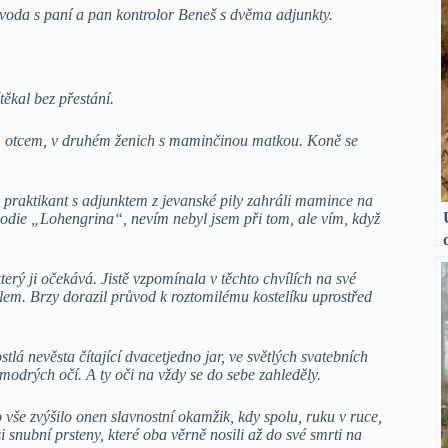
voda s paní a pan kontrolor Beneš s dvěma adjunkty.
ěkal bez přestání.
 otcem, v druhém ženich s maminčinou matkou. Koně se
ý praktikant s adjunktem z jevanské pily zahráli mamince na
lodie „Lohengrina“, nevím nebyl jsem při tom, ale vím, když
ý ji očekává. Jistě vzpomínala v těchto chvílích na své
elem. Brzy dorazil průvod k roztomilému kostelíku uprostřed
tlá nevěsta čítající dvacetjedno jar, ve světlých svatebních
modrých očí. A ty oči na vždy se do sebe zahleděly.
vše zvýšilo onen slavnostní okamžik, kdy spolu, ruku v ruce,
i snubní prsteny, které oba věrně nosili až do své smrti na