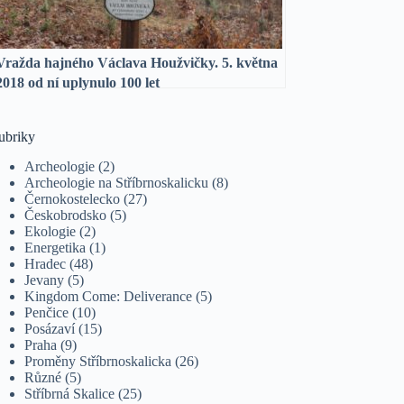
Vražda hajného Václava Houžvičky. 5. května
2018 od ní uplynulo 100 let
ubriky
Archeologie
(2)
Archeologie na Stříbrnoskalicku
(8)
Černokostelecko
(27)
Českobrodsko
(5)
Ekologie
(2)
Energetika
(1)
Hradec
(48)
Jevany
(5)
Kingdom Come: Deliverance
(5)
Penčice
(10)
Posázaví
(15)
Praha
(9)
Proměny Stříbrnoskalicka
(26)
Různé
(5)
Stříbrná Skalice
(25)