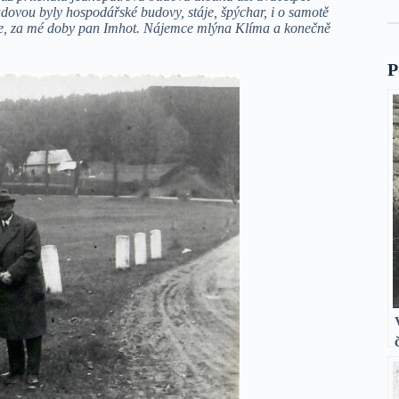
dovou byly hospodářské budovy, stáje, špýchar, i o samotě
ce, za mé doby pan Imhot. Nájemce mlýna Klíma a konečně
P