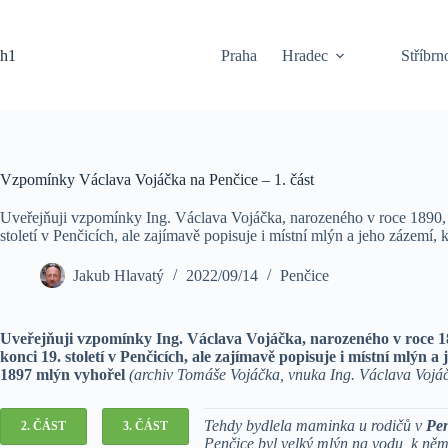
Skip
to
content
h1
Praha
Hradec
Stříbrn
Vzpomínky Václava Vojáčka na Penčice – 1. část
Uveřejňuji vzpomínky Ing. Václava Vojáčka, narozeného v roce 1890, 
století v Penčicích, ale zajímavě popisuje i místní mlýn a jeho zázemí,
Jakub Hlavatý
2022/09/14
Penčice
Uveřejňuji vzpomínky Ing. Václava Vojáčka, narozeného v roce 18
konci 19. století v Penčicích, ale zajímavě popisuje i místní mlýn a
1897 mlýn vyhořel
(archiv Tomáše Vojáčka, vnuka Ing. Václava Vojáč
Tehdy bydlela maminka u rodičů v
Pen
2. ČÁST
3. ČÁST
Penčice byl velký mlýn na vodu, k něm