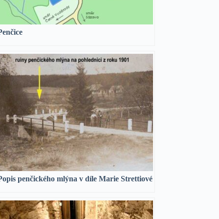
Penčice
Popis penčického mlýna v díle Marie Strettiové