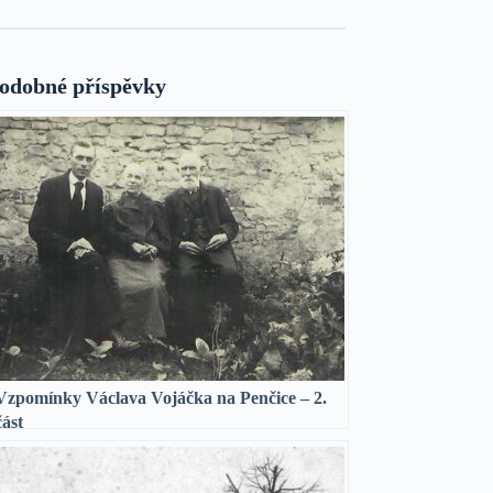
odobné příspěvky
Vzpomínky Václava Vojáčka na Penčice – 2.
část