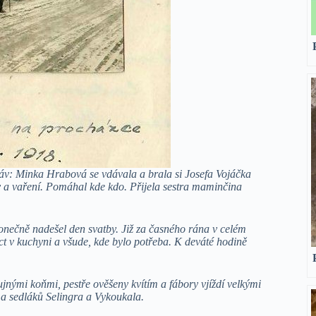
háv: Minka Hrabová se vdávala a brala si Josefa Vojáčka
v a vaření. Pomáhal kde kdo. Přijela sestra maminčina
nečně nadešel den svatby. Již za časného rána v celém
t v kuchyni a všude, kde bylo potřeba. K deváté hodině
ujnými koňmi, pestře ověšeny kvítím a fábory vjíždí velkými
 a sedláků Selingra a Vykoukala.