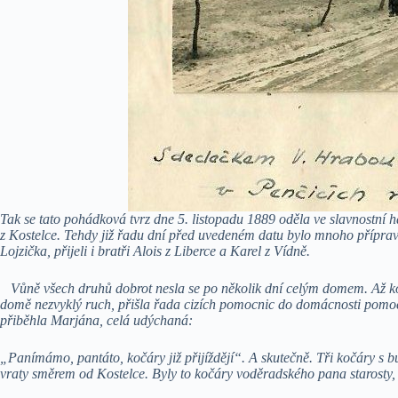
Tak se tato pohádková tvrz dne 5. listopadu 1889 oděla ve slavnostní 
z Kostelce. Tehdy již řadu dní před uvedeném datu bylo mnoho přípra
Lojzička, přijeli i bratři Alois z Liberce a Karel z Vídně.
Vůně všech druhů dobrot nesla se po několik dní celým domem. Až ko
domě nezvyklý ruch, přišla řada cizích pomocnic do domácnosti pomoc
přiběhla Marjána, celá udýchaná:
„Panímámo, pantáto, kočáry již přijíždějí“. A skutečně. Tři kočáry s b
vraty směrem od Kostelce. Byly to kočáry voděradského pana starosty,