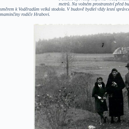
metrů. Na volném prostranství před bu
směrem k Voděradům velká stodola. V budově bydlel vždy lesní správ
maminčiny rodiče Hrabovi.