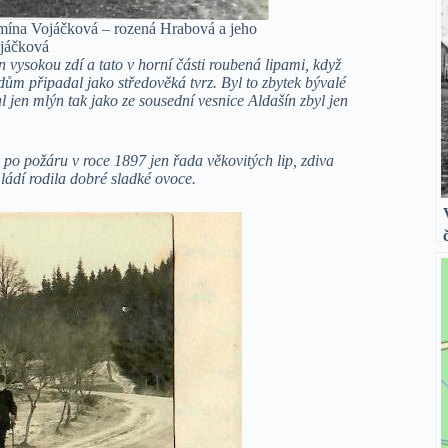
mína Vojáčková – rozená Hrabová a jeho
ojáčková
n vysokou zdí a tato v horní části roubená lipami, když
ům připadal jako středověká tvrz. Byl to zbytek bývalé
al jen mlýn tak jako ze sousední vesnice Aldašín zbyl jen
po požáru v roce 1897 jen řada věkovitých lip, zdiva
ládí rodila dobré sladké ovoce.